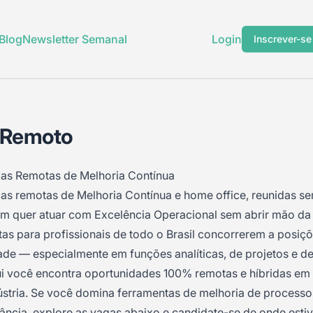
Blog
Newsletter Semanal
Login
Inscrever-se
a Remoto
as Remotas de Melhoria Contínua
as remotas de Melhoria Contínua e home office, reunidas s
m quer atuar com Excelência Operacional sem abrir mão da f
tas para profissionais de todo o Brasil concorrerem a posi
ade — especialmente em funções analíticas, de projetos e de
i você encontra oportunidades 100% remotas e híbridas em 
ústria. Se você domina ferramentas de melhoria de processos
tância, explore as vagas abaixo e candidate-se de onde estiv