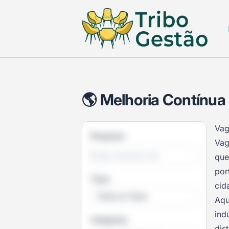
Tribo Gestao
🌎 Melhoria Contínu
Vag
Pesquisar
Vag
que
por
Tipos
cid
Todos os Tipos
Aqu
ind
Categorias
dis