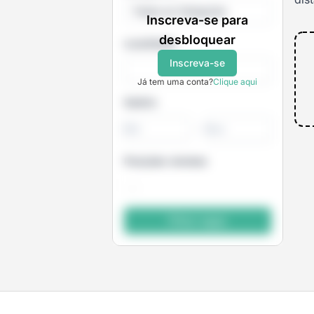
Todas as Categorias
Inscreva-se para
desbloquear
Localidade
Inscreva-se
Já tem uma conta?
Clique aqui
Salário
-
Posições remotas